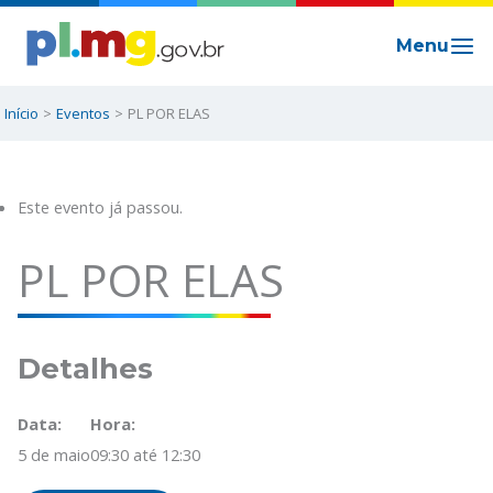
Ir
para
o
conteúdo
Início
Eventos
PL POR ELAS
Este evento já passou.
PL POR ELAS
Detalhes
Data:
Hora:
5 de maio
09:30 até 12:30