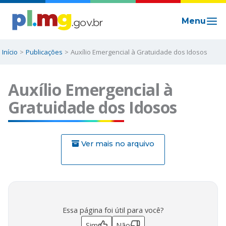
Ir
para
o
conteúdo
Início
Publicações
Auxílio Emergencial à Gratuidade dos Idosos
Auxílio Emergencial à
Gratuidade dos Idosos
Ver mais no arquivo
Essa página foi útil para você?
Sim
Não