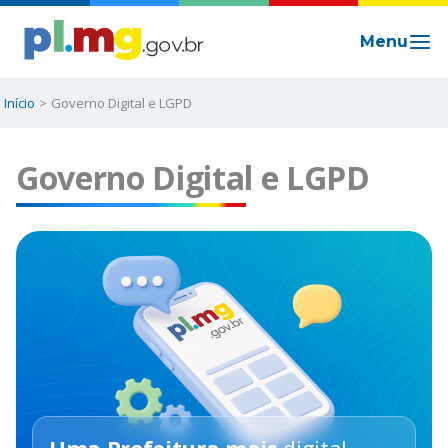
Ir
para
o
conteúdo
Início
Governo Digital e LGPD
Governo Digital e LGPD
Uma Prefeitura mais
digital
,