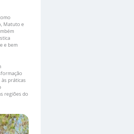
 como
o, Matuto e
 também
stica
de e bem
m
nsformação
 às práticas
o
as regiões do