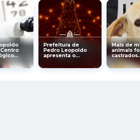
opoldo
Prefeitura de
Mais de mi
 Centro
Pedro Leopoldo
animais f
ógico
apresenta o
castrados
l —
“Parque
gratuitam
nédito na
Encantado” – o
Prefeitur
blica do
maior Natal de
o
Minas Gerais