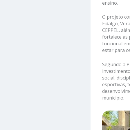
ensino.
O projeto c
Fidalgo, Ver
CEPPEL, além
fortalece as 
funcional em
estar para o
Segundo a P
investimento
social, disci
esportivas, 
desenvolvime
município.