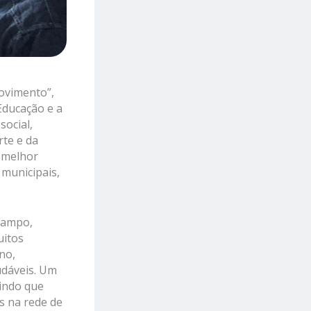
ovimento”,
 Educação e a
social,
rte e da
a melhor
 municipais,
 campo,
uitos
no,
udáveis. Um
gindo que
s na rede de