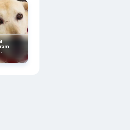
l
oram
ente pela
a em 2025