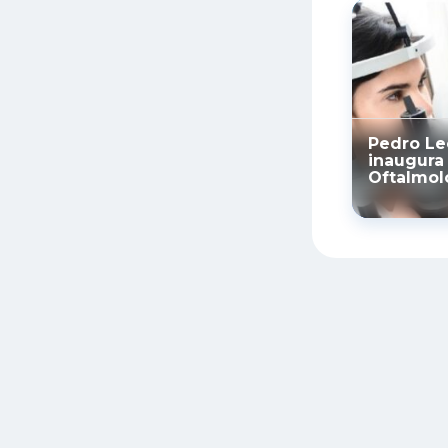
Pedro Le
inaugura
Oftalmol
Municipa
avanço i
saúde pú
municípi