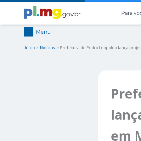
Ir
Para vo
para
o
conteúdo
Menu
Início
Notícias
Prefeitura de Pedro Leopoldo lança projet
Pref
lanç
em M