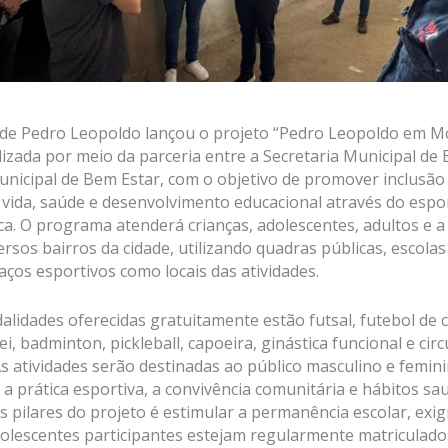
 de Pedro Leopoldo lançou o projeto “Pedro Leopoldo em M
alizada por meio da parceria entre a Secretaria Municipal de
unicipal de Bem Estar, com o objetivo de promover inclusão 
 vida, saúde e desenvolvimento educacional através do espo
sica. O programa atenderá crianças, adolescentes, adultos e 
ersos bairros da cidade, utilizando quadras públicas, escolas
aços esportivos como locais das atividades.
alidades oferecidas gratuitamente estão futsal, futebol de
ei, badminton, pickleball, capoeira, ginástica funcional e circ
As atividades serão destinadas ao público masculino e femini
 a prática esportiva, a convivência comunitária e hábitos sa
is pilares do projeto é estimular a permanência escolar, exi
dolescentes participantes estejam regularmente matriculado