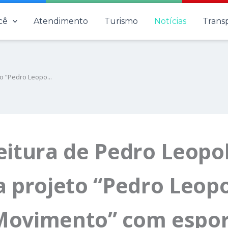
cê
Atendimento
Turismo
Notícias
Trans
o “Pedro Leopo...
eitura de Pedro Leopo
a projeto “Pedro Leop
ovimento” com espor