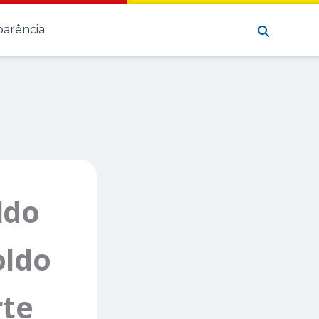
Pesquisar
parência
ldo
oldo
te