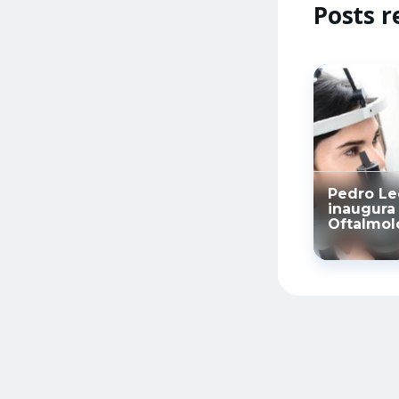
Posts r
Pedro Le
inaugura
Oftalmol
Municipa
avanço i
saúde pú
municípi