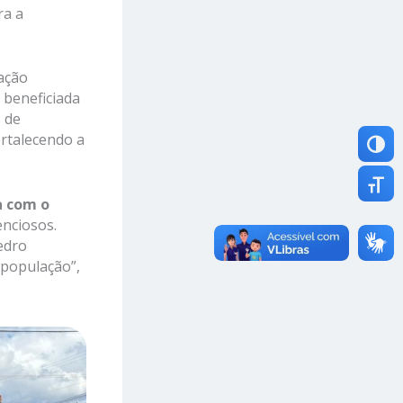
ra a
ração
 beneficiada
 de
ortalecendo a
Altern
Altern
a com o
enciosos.
edro
a população”,