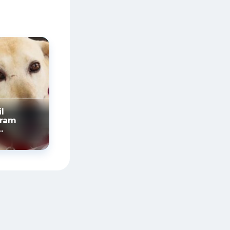
l
oram
ente pela
a em 2025