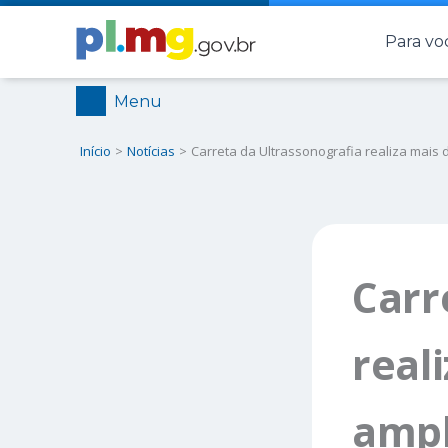
Ir
Para vo
para
o
conteúdo
Menu
Início
Notícias
Carreta da Ultrassonografia realiza mais d
Carr
real
ampl