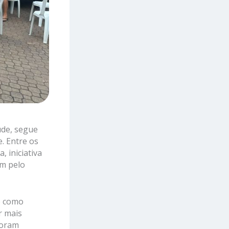
úde, segue
. Entre os
, iniciativa
m pelo
e como
er mais
foram