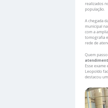
realizados n
população.
A chegada da
municipal na
com a amplia
tomografia e
rede de aten
Quem passou 
atendimen
Esse exame e
Leopoldo faci
destacou uma