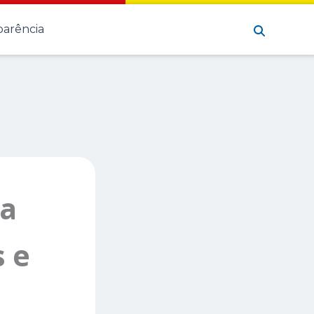
Pesquisar
parência
ia
s e