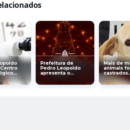
elacionados
opoldo
Prefeitura de
Mais de mi
 Centro
Pedro Leopoldo
animais f
ógico
apresenta o
castrados
l —
“Parque
gratuitam
nédito na
Encantado” – o
Prefeitur
blica do
maior Natal de
o
Minas Gerais