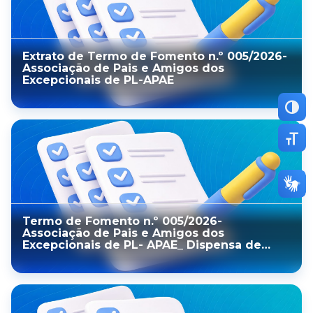
Extrato de Termo de Fomento n.º 005/2026-
Associação de Pais e Amigos dos
Excepcionais de PL-APAE
Altern
Altern
Termo de Fomento n.º 005/2026-
Associação de Pais e Amigos dos
Excepcionais de PL- APAE_ Dispensa de
Chamamento Público n.º 004/2025-
Processo SEI: 0206.0000209/2025-34