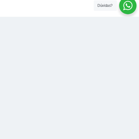
Dúvidas?
Contato
Endereço:
R. Dr. Cristiano Otoni, 555 - Centro, Pedro
Leopoldo - MG, 33250-006
Telefone: (31) 3660-5100 | 31 98913-0644
E-mail:
governo@pedroleopoldo.mg.gov.br
Aberto de segunda a sexta-feira - 10h às 18h
Redes Sociais