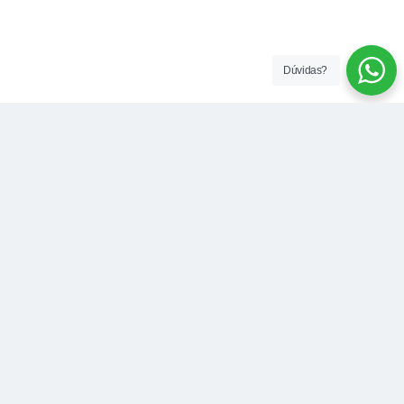
Dúvidas?
Contato
Endereço:
R. Dr. Cristiano Otoni, 555 - Centro, Pedro
Leopoldo - MG, 33250-006
Telefone: (31) 3660-5100 | 31 98913-0644
E-mail:
governo@pedroleopoldo.mg.gov.br