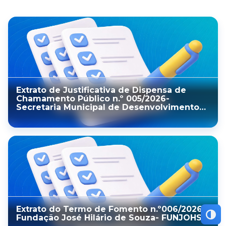
Extrato de Justificativa de Dispensa de
Chamamento Público n.º 005/2026-
Secretaria Municipal de Desenvolvimento
Social
Extrato do Termo de Fomento n.º006/2026-
Altern
Fundação José Hilário de Souza- FUNJOHS