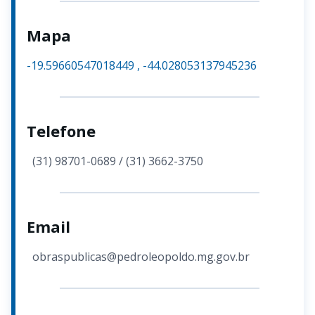
Mapa
-19.59660547018449
,
-44.028053137945236
Telefone
(31) 98701-0689 / (31) 3662-3750
Email
obraspublicas@pedroleopoldo.mg.gov.br