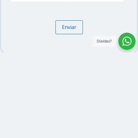
Dúvidas?
Contato
Endereço:
R. Dr. Cristiano Otoni, 555 - Centro, Pedro
Leopoldo - MG, 33250-006
Telefone: (31) 3660-5100 | 31 98913-0644