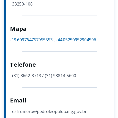
33250-108
Mapa
-19.609764757955553
,
-44.05250952904596
Telefone
(31) 3662-3713 / (31) 98814-5600
Email
esfromero@pedroleopoldo.mg.gov.br